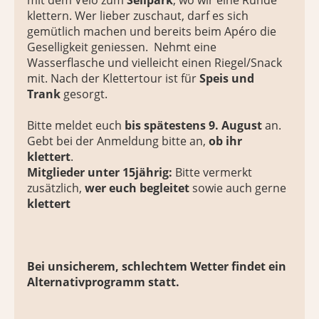
mit dem Velo zum
Seilpark
, wo wir eine Runde
klettern. Wer lieber zuschaut, darf es sich
gemütlich machen und bereits beim Apéro die
Geselligkeit geniessen. Nehmt eine
Wasserflasche und vielleicht einen Riegel/Snack
mit. Nach der Klettertour ist für
Speis
und
Trank
gesorgt.
Bitte meldet euch
bis spätestens 9. August
an.
Gebt bei der Anmeldung bitte an,
ob ihr
klettert
.
Mitglieder unter 15jährig:
Bitte vermerkt
zusätzlich,
wer euch begleitet
sowie auch gerne
klettert
Bei unsicherem, schlechtem Wetter findet ein
Alternativprogramm statt.